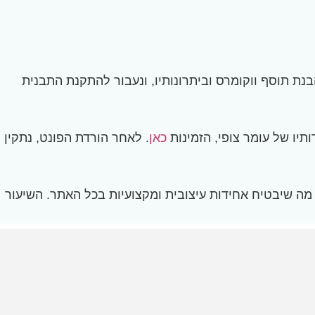
המרכזיים לפיתוח האתר, כולל קרוקובלוק, אלמנטור ותוסף ווקומרס ("Woo"). נעמיק בהבנת תוסף ווקומרס וביתרונותיו, ונעבור להתקנת התבנית
תיו של עומר צופי, הזמינות
כאן
. לאחר הורדת הפונט, נתקין
 מה שיבטיח אחידות עיצובית ומקצועיות בכל האתר. השיעור