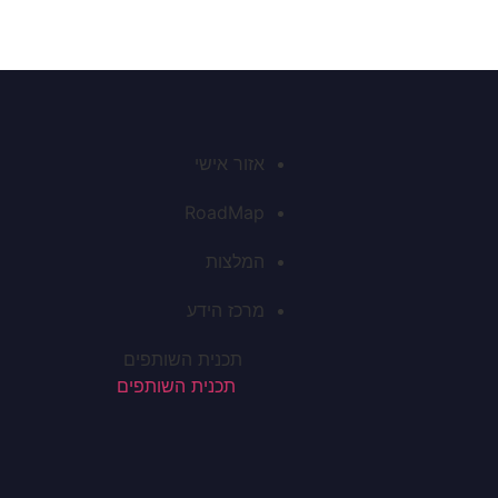
אזור אישי
RoadMap
המלצות
מרכז הידע
תכנית השותפים
תכנית השותפים