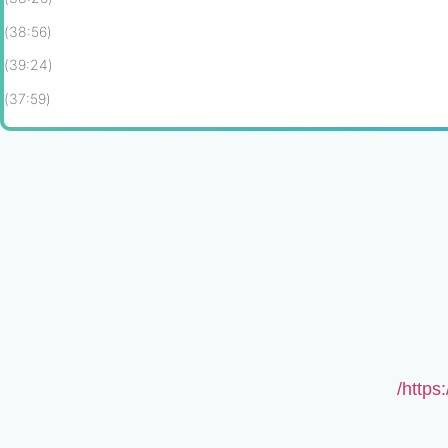
(38:56)
(39:24)
(37:59)
https