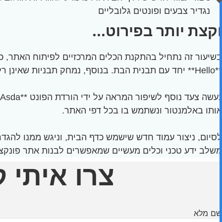
נגדיר צבעים ופונטים גלובליים
וקצת יותר בפירוט...
**Hello** יחד עם תבנית הבת. בנוסף, נמחק תבניות שאינן רלוונטיות כדי לשמור על סביבת עבודה נקייה ויעילה.
נעשה צעד נוסף לשיפור המראה על ידי הורדת הפונט **Asda**, פונט ייחודי אותו ניתן להוריד
אותו באלמנטור ונשתמש בו בכל דפי האתר.
לסיום, ניצור עמוד חדש שישמש כדף הבית, וניגש ממנו להגדר
משלב ידע טכני וכלים מעשיים שמאפשרים לבנות אתר פונקציו
צרו איתי 
שם מלא