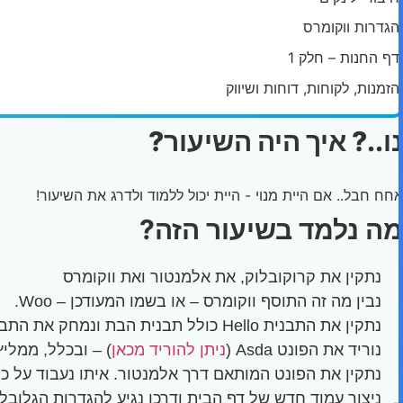
הגדרות ווקומרס
דף החנות – חלק 1
הזמנות, לקוחות, דוחות ושיווק
נו..? איך היה השיעור?
אחח חבל.. אם היית מנוי - היית יכול ללמוד ולדרג את השיעור!
מה נלמד בשיעור הזה?
נתקין את קרוקובלוק, את אלמנטור ואת ווקומרס
נבין מה זה התוסף ווקומרס – או בשמו המעודכן – Woo.
נתקין את התבנית Hello כולל תבנית הבת ונמחק את התבניות הלא רלוונטיות
נוריד את הפונט Asda (
ניתן להוריד מכאן
) – ובכלל, ממלי
נתקין את הפונט המותאם דרך אלמנטור. איתו נעבוד על כ
ניצור עמוד חדש של דף הבית ודרכו נגיע להגדרות הגלובל