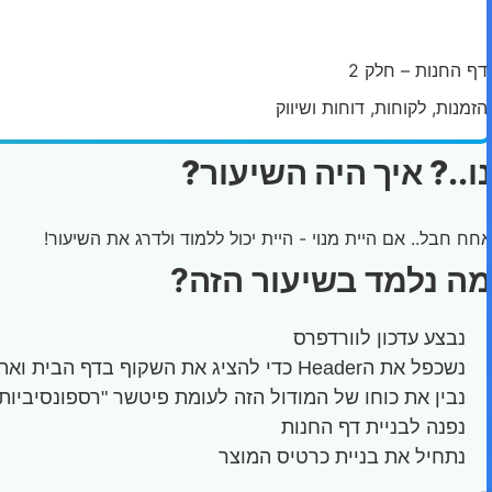
דף החנות – חלק 1
דף החנות – חלק 2
הזמנות, לקוחות, דוחות ושיווק
נו..? איך היה השיעור?
אחח חבל.. אם היית מנוי - היית יכול ללמוד ולדרג את השיעור!
מה נלמד בשיעור הזה?
נבצע עדכון לוורדפרס
נשכפל את הHeader כדי להציג את השקוף בדף הבית ואת האחד עם הרקע הכחול כהה בשאר הדפים. נבצע את ההתניה בעזרת מודול Dynamic Visibility
נבין את כוחו של המודול הזה לעומת פיטשר "רספונסיביות
נפנה לבניית דף החנות
נתחיל את בניית כרטיס המוצר