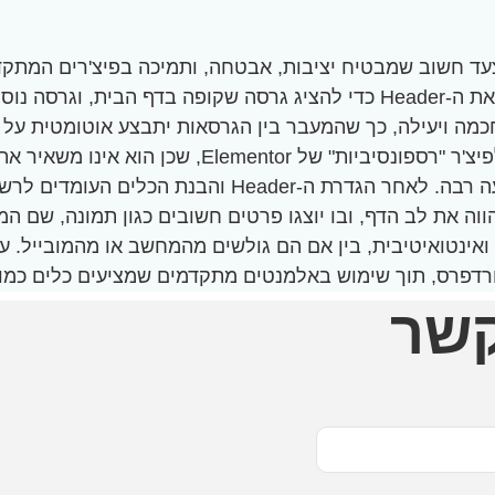
 צעד חשוב שמבטיח יציבות, אבטחה, ותמיכה בפיצ'רים המתק
זה, נעבור לשלב התאמת ה-Header עבור האתר. כאן נשכפל את ה-Header כדי לה
בור לשלב המרכזי של פרויקט זה: בניית דף החנות.
וה את לב הדף, ובו יוצגו פרטים חשובים כגון תמונה, שם המ
ואינטואיטיבית, בין אם הם גולשים מהמחשב או מהמובייל. ע
מוש באלמנטים מתקדמים שמציעים כלים כמו Elementor ו-Dynamic Visibility
קשר