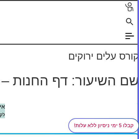
לג
תוכן
קורס עלים ירוקים
שם השיעור: דף החנות – ח
דף הבית
/
קורסים
/
עלים ירוקים
/
עמודי ווקומרס והרחבה נוספת
/
אי
לקב
קבלו 5 ימי ניסיון ללא עלות!
מדהים! בואו נתחיל