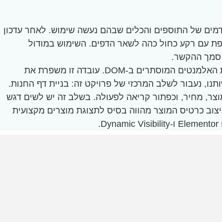
דמים של התוספים והכלים שבהם נעשה שימוש. לאחר עדכון
ציג גרסה שקופה בדף הבית, וגרסה נוספת עם רקע כחול כהה לשאר הדפים. השימוש במודול
מודול Dynamic Visibility מציע גמישות רבה יותר בהשוואה לפיצ'ר "רספונסיביות" של Elementor, שכן הוא אינו משאיר את האלמנטים המוסתרים ב-DOM. עובדה זו משפרת את
וצר, מחיר, וכפתור קריאה לפעולה. בשלב זה יש לשים דגש
יצוב כרטיס המוצר מהווה בסיס לתצוגת מוצרים מקצועית
.