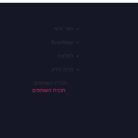
אזור אישי
RoadMap
המלצות
מרכז הידע
תכנית השותפים
תכנית השותפים