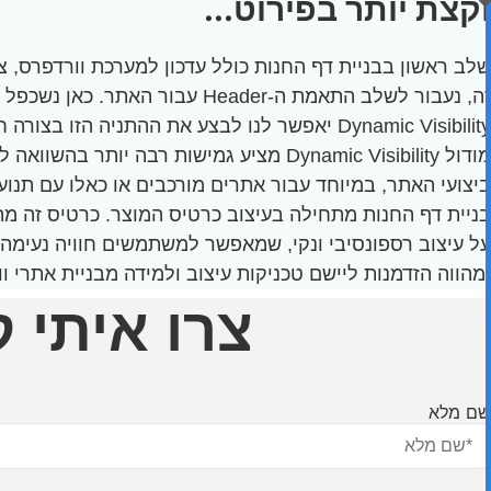
וקצת יותר בפירוט...
שלב ראשון בבניית דף החנות כולל עדכון למערכת וורדפרס,
Dynamic Visibility יאפשר לנו לבצע את ההתניה הזו בצורה חכמה ויעילה, כך שהמעבר בין הגרסאות יתבצע אוטומטית על סמך ההקשר.
ביצועי האתר, במיוחד עבור אתרים מורכבים או כאלו עם תנועה רבה. לאחר הגדרת ה-Header והבנת הכלים העומדים לרשותנו, נע
בניית דף החנות מתחילה בעיצוב כרטיס המוצר. כרטיס זה מהו
על עיצוב רספונסיבי ונקי, שמאפשר למשתמשים חוויה נעימה 
ומהווה הזדמנות ליישם טכניקות עיצוב ולמידה מבניית אתרי וורדפרס, תוך שי
צרו איתי 
שם מלא