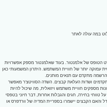
לוט במה עולה לאתר
אה לווידג'ט הטופס של אלמנטור. בעוד שאלמנטור מספק אפשרויות
קדמים המאפשרים התאמה אישית עמוקה יותר של חוויית המשתמש. היתרון המשמעותי כאן
 הרשמה מתקדם עם תנאים מותנים.
 סוויטצ'ר (Switch), כפתורי רדיו, רדיו תמונתי (Image Radio), שדות תאריך מתקדמים ושדות העלאת קבצים. השדה הסוויטצ'ר מאפשר
ות מספקים חוויית משתמש ויזואלית, מה שיכול להיות
 טווחי בחירה, חגים והגבלות אחרות, דבר חיוני בטפסי
ם להעלאה, מגבלות גודל והאם הקבצים יישמרו בספריית המדיה של וורדפרס או