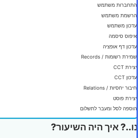
התחברות משתמש
הרשמת משתמש
עדכון משתמש
איפוס סיסמה
עדכון דף אופציה
שמירת רשומות / Records
יצירת CCT
עדכון CCT
חיבור יחסיות / Relations
יצירת פוסט
הוספה לסל ומעבר לתשלום
נו..? איך היה השיעור?