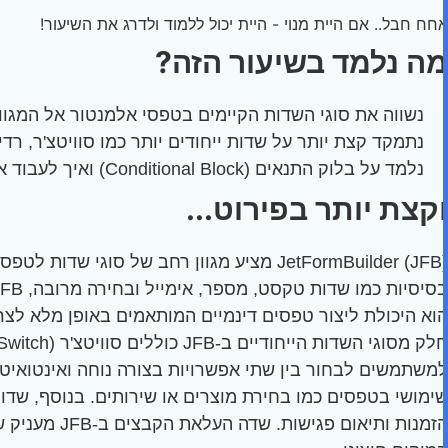
אחח חבל.. אם היית מנוי - היית יכול ללמוד ולדרג את השיעור!
מה נלמד בשיעור הזה?
נשווה את סוגי השדות הקיימים בטפסי אלמנטור אל המגוון 
נתמקד קצת יותר על שדות ייחודים יותר כמו סוויטצ'ר, ר
נלמד על בלוק התנאים (Conditional Block) ואיך לעבוד איתו נכון (נעבוד איתו עוד הרבה בהמשך אל תדאגו)
וקצת יותר בפירוט...
JetFormBuilder (JFB) מציע מגוון רחב של
הוא היכולת ליצור טפסים דינמיים המותאמים באופן מלא לצ
למשתמשים לבחור בין שתי אפשרויות בצורה נוחה ואינטואיטי
שימושי בטפסים כמו בחירת מוצרים או שירותים. בנוסף, שדו
הזמנות ותי