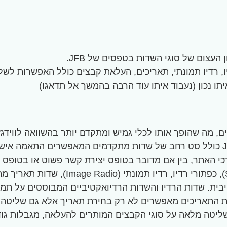
העצום של סוגי השדות בטפסים של JFB.
דיו, רדיו תמונתי, תאריכים, העלאת קבצים כולל האפשרות לש
 סוגי שדות לטפסים, מה שהופך אותו לכלי גמיש ומתקדם יותר בהשוו
בסיסיות כמו שדות טקסט, מספר, אימייל ובחירה מרובה, JFB כולל סט רחב של שדות מת
רכי האתר, בין אם מדובר בטופס יצירת קשר פשוט או בטופס
חלק מסוגי השדות הייחודיים ב-JFB כוללים
בית. שדות הרדיו והשדות הרדיואקטיביים המבוססים על תמונ
ת התאריכים מאפשרים לא רק בחירת תאריך אלא גם שליטה על
אום פגישות. שדה העלאת הקבצים ב-JFB מעניק שליטה מלאה על סוגי הקבצים המותרי