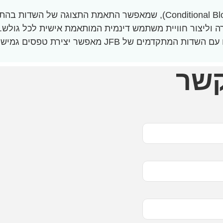
אחד הכלים החזקים ביותר ב-JFB הוא **בלוק התנאים** (nditional Block
ה וליצור חוויית משתמש דינמית המותאמת אישית לכל גולש. ב
הפוטנציאל שלו במקרים שונים. שילוב חכם של תנאים לוגי
קשר