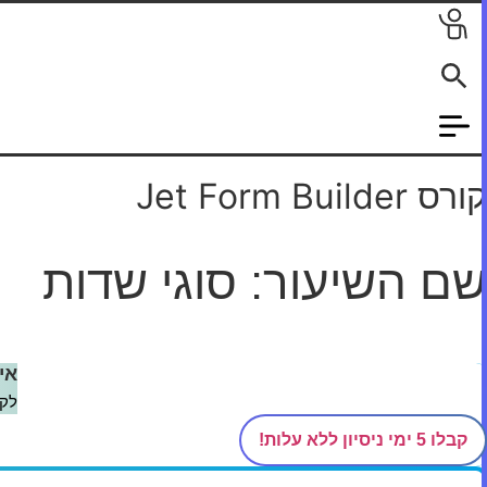
לג
תוכן
קורס Jet Form Builder
שם השיעור: סוגי שדות
דף הבית
/
קורסים
/
Jet Form Builder
/
פיטשרים
/
סוגי שדות
אי
לקב
קבלו 5 ימי ניסיון ללא עלות!
מדהים! בואו נתחיל