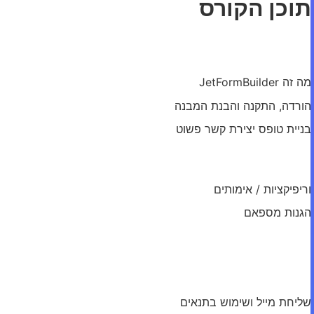
תוכן הקורס
מודול: היכרות
מה זה JetFormBuilder
הורדה, התקנה והבנת המבנה
בניית טופס יצירת קשר פשוט
מודול: פיטשרים
וריפיקציות / אימותים
הגנות מספאם
סוגי שדות
מודול: פעולות הטופס
שליחת מייל ושימוש בתנאים