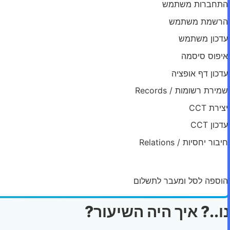
התחברות משתמש
הרשמת משתמש
עדכון משתמש
איפוס סיסמה
עדכון דף אופציה
שמירת רשומות / Records
יצירת CCT
עדכון CCT
חיבור יחסיות / Relations
יצירת פוסט
הוספה לסל ומעבר לתשלום
נו..? איך היה השיעור?