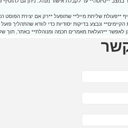
 פוסט חדש יישמר במצב **טיוטה** עד לקבלת אישור מנהל. ניתן ג
ף **פעולת שליחת מייל** שתופעל **רק אם יצירת הפוסט הצ
 הקיימים** ונבצע בדיקות יסודיות כדי לוודא שהתהליך פו
ניתן לאפשר **העלאת מאמרים חכמה ומנוהלת** באתר, תוך של
קשר