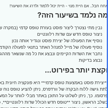
אחח חבל.. אם היית מנוי - היית יכול ללמוד ולדרג את השיעור!
מה נלמד בשיעור הזה?
נבין מתי נצטרך ליצור פוסט בעזרת טופס קדמי (במקרה 
ניצור טופס חדש עם שדות רלוונטיים
נוסיף את הפעולה של יצירת פוסט ונגדיר אותה נכון
נוסיף פעולה של מייל למנהל האתר בתנאי לפעולה הקודמ
נחבר את השדות הקיימים ונבצע את כל מה שנשאר מההג
נבצע בדיקות
וקצת יותר בפירוט...
**יצירת פוסט באמצעות טופס קדמי** היא פונקציה חיונית 
לתת גישה ללוח הבקרה של וורדפרס, ניתן להציע טופס נוח ש
פרסומו. כך, ניתן לשלוט על התוכן באתר מבלי לוותר על המע
בשלב הראשון, ניצור **טופס חדש הכולל שדות רלוונטיים**, כ