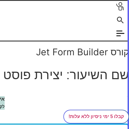
לג
תוכן
קורס Jet Form Builder
שם השיעור: יצירת פוסט
דף הבית
/
קורסים
/
Jet Form Builder
/
פעולות הטופס
/
יצירת פו
אי
לקב
קבלו 5 ימי ניסיון ללא עלות!
מדהים! בואו נתחיל