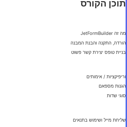
תוכן הקורס
מודול: היכרות
מה זה JetFormBuilder
הורדה, התקנה והבנת המבנה
בניית טופס יצירת קשר פשוט
מודול: פיטשרים
וריפיקציות / אימותים
הגנות מספאם
סוגי שדות
מודול: פעולות הטופס
שליחת מייל ושימוש בתנאים