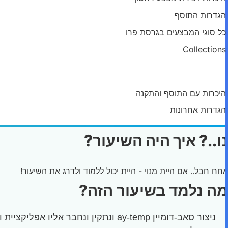
הגדרות התוסף
כל סוגי המבצעים בגרסת פרו
Collections
מודול: WP Sheet Editor
היכרות עם התוסף והתקנה
הגדרות אחרונות
נו..? איך היה השיעור?
אחח חבל.. אם היית מנוי - היית יכול ללמוד ולדרג את השיעור!
מה נלמד בשיעור הזה?
ניצור סאב-דומיין ay-temp ונתקין ונחבר אליו אפליקציית וורדפרס חדשה דנדשה