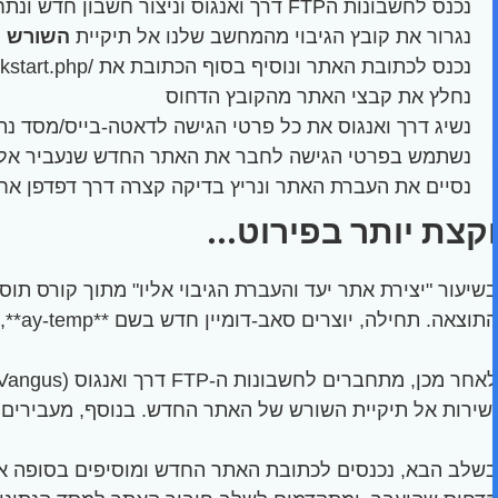
נכנס לחשבונות הFTP דרך ואנגוס וניצור חשבון חדש ונתחבר גם אליו דרך Filezilla
נגרור את קובץ הגיבוי מהמחשב שלנו אל תיקיית
השורש 
נכנס לכתובת האתר ונוסיף בסוף הכתובת את /kickstart.php כדי להפעיל את אשף ההתקנה של Akeeba
נחלץ את קבצי האתר מהקובץ הדחוס
נשיג דרך ואנגוס את כל פרטי הגישה לדאטה-בייס/מסד נתונים/DB או איך שתרצו לקרוא 
נשתמש בפרטי הגישה לחבר את האתר החדש שנעביר אל מס
נסיים את העברת האתר ונריץ בדיקה קצרה דרך דפדפן אחר
וקצת יותר בפירוט...
בשיעור "יצירת אתר יעד והעברת הגיבוי אליו" מתוך קורס ת
התוצאה. תחילה, יוצרים סאב-דומיין חדש בשם **ay-temp**, שבו מותקנת אפליקציית וורדפרס ריקה לחלוטין. המטרה היא ליצור אתר יעד שיארח את הגיבוי שהוכן בשיעורים קודמים.
ישירות אל תיקיית השורש של האתר החדש. בנוסף, מעבירים אל אותה תיקייה את הקובץ **start.php