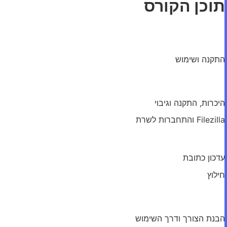
תוכן הקורס
מודול: Admin Columns
התקנה ושימוש
מודול: Akeeba
היכרות, התקנה וגיבוי
Filezilla והתחברות לשרת
יצירת אתר יעד והעברת גיבוי
עדכון כתובת
חילוץ
מודול: Checkout Field Editor
הבנת הצורך ודרך השימוש