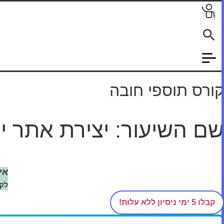
לג
תוכן
קורס תוספי חובה
שם השיעור: יצירת אתר יע
דף הבית
/
קורסים
/
תוספי חובה
/
Akeeba
/
יצירת אתר יעד והעבר
אי
לקב
קבלו 5 ימי ניסיון ללא עלות!
מדהים! בואו נתחיל