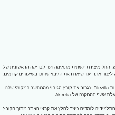
חדש, החל מיצירת תשתית מתאימה ועד לבדיקה הראשונית של
לאחר מכן, מתחברים לחשבונות ה-FTP דרך ואנגוס (Vangus) ויוצרים משתמש FTP חדש לצורך חיבור אל השרת. באמצעות Filezilla, נגרור את קובץ הגיבוי מהמחשב המקומי שלנו
 הבא, נכנסים לכתובת האתר החדש ומוסיפים בסופה את "/kickstart.php" כדי להפעיל את כלי החילוץ של Akeeba. התלמידים לומדים כיצד לחלץ את קבצי האתר מתוך הקובץ