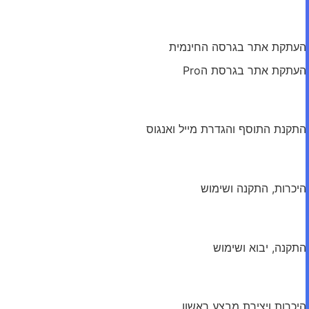
מודול: Duplicator
העתקת אתר בגרסה החינמית
העתקת אתר בגרסת הPro
מודול: FluentSMTP
התקנת התוסף והגדרת מייל ואנגוס
מודול: Freesoul
היכרות, התקנה ושימוש
מודול: Kadence Woomail
התקנה, יבוא ושימוש
מודול: Woo Discount Rules
היכרות ויצירת מבצע ראשון