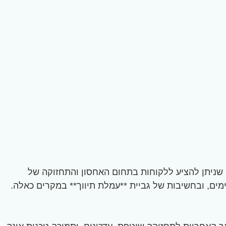
ם שניתן להציע ללקוחות בתחום האחסון והתחזוקה של
הרחיב את סל השירותים שלנו, כמו מיקור חוץ (Outsourcing) של שירותים מסוימים, ובחשיבות של גביית **עמלת תיווך** במקרים כאלה.