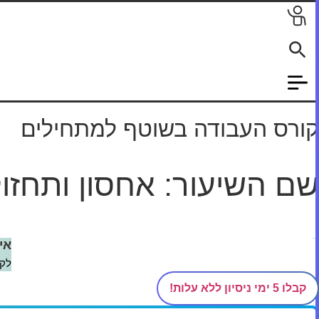
לג
תוכן
קורס העבודה בשוטף למתחילים
שם השיעור: אחסון ותחזו
דף הבית
/
קורסים
/
העבודה בשוטף למתחילים
/
סוגי מוצרים
/
אחס
אי
לקב
קבלו 5 ימי ניסיון ללא עלות!
מדהים! בואו נתחיל