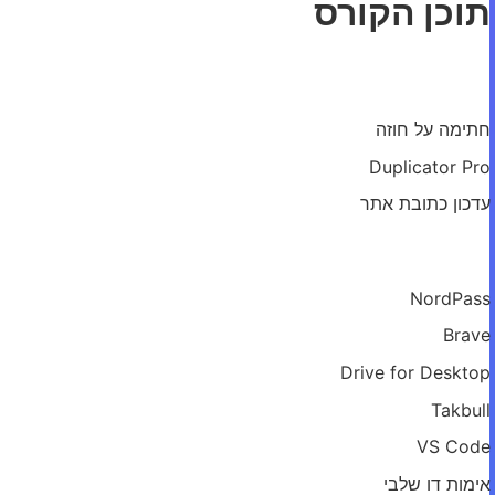
תוכן הקורס
מודול: העברת אתר קיים אלינו
חתימה על חוזה
Duplicator Pro
עדכון כתובת אתר
מודול: כלים מומלצים
NordPass
Brave
Drive for Desktop
Takbull
VS Code
אימות דו שלבי