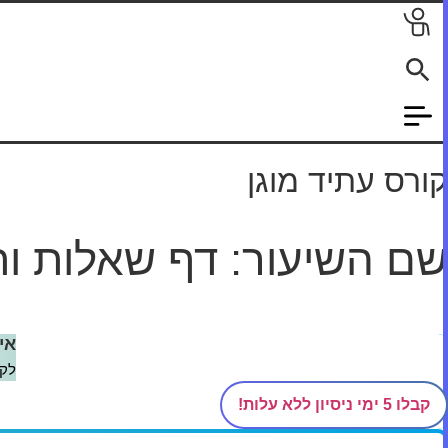
לג
תוכן
קורס עתיד מוגן
שם השיעור: דף שאלות ו
דף הבית
/
קורסים
/
עתיד מוגן
/
שאר דפי האתר
/
דף שאלות ותשו
אי
לקב
קבלו 5 ימי ניסיון ללא עלות!
מדהים! בואו נתחיל