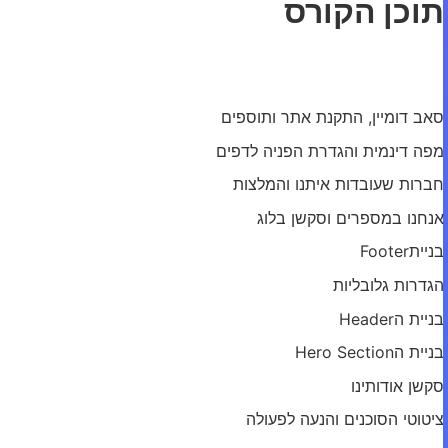
תוכן הקורס
מודול: בניית דף הבית
סאב דומיין, התקנת אתר ותוספים
מפה דינמית והגדרת הפניה לדפים
חברות שעובדות איתנו והמלצות
אנחנו במספרים וסקשן בלוג
בנייתFooter
הגדרות גלובליות
בניית הHeader
בניית הHero Section
סקשן אודותינו
ציטוטי הסוכנים והנעה לפעולה